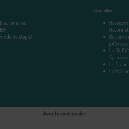
Liens utiles
i au vendredi
Natecom a
 16h
Nature et
ériode de stage)
Bétième 
jpf.bras
Le SILEX’
Spiennes
Le Grand
La Maison
Avec le soutien de :