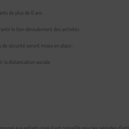
nts de plus de 6 ans
antir le bon déroulement des activités
s de sécurité seront mises en place :
 la distanciation sociale
mposé aux enfants mais il est conseillé pour les périodes d’acti