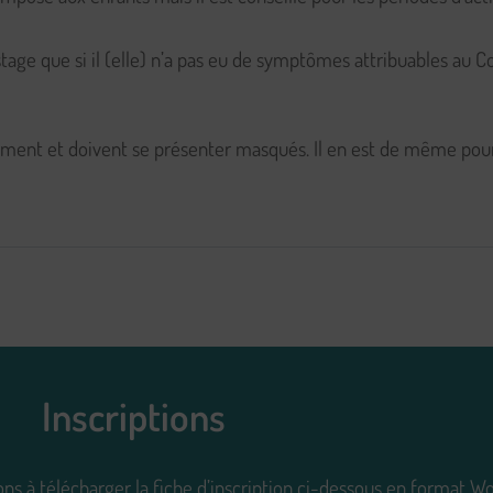
tage que si il (elle) n’a pas eu de symptômes attribuables au C
iment et doivent se présenter masqués. Il en est de même pour l
Inscriptions
tons à télécharger la fiche d’inscription ci-dessous en format W