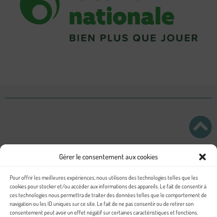
L’Amusette © 2026
Gérer le consentement aux cookies
Pour offrir les meilleures expériences, nous utilisons des technologies telles que les
cookies pour stocker et/ou accéder aux informations des appareils. Le fait de consentir à
ces technologies nous permettra de traiter des données telles que le comportement de
Politique de confidentialité
navigation ou les ID uniques sur ce site. Le fait de ne pas consentir ou de retirer son
Politiques de Cookies
consentement peut avoir un effet négatif sur certaines caractéristiques et fonctions.