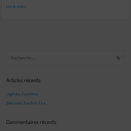
Lire la suite »
R
e
c
Articles récents
h
e
Légendes d’automne
r
Dans mon chaudron il y a…
c
h
Commentaires récents
e
r