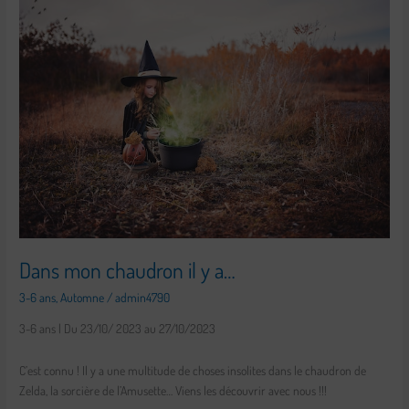
mon
chaudron
il
y
a…
Dans mon chaudron il y a…
3-6 ans
,
Automne
/
admin4790
3-6 ans | Du 23/10/ 2023 au 27/10/2023
C’est connu ! Il y a une multitude de choses insolites dans le chaudron de
Zelda, la sorcière de l’Amusette… Viens les découvrir avec nous !!!